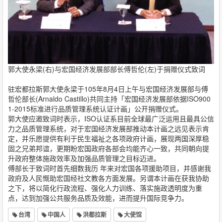
郭大使永梁(右)与宏国经济发展部部长傅哲伦(左)于捐赠仪式致词
驻宏都拉斯郭大使永梁于105年8月4日上午与宏国经济发展部与傅
哲伦部长(Arnaldo Castillo)共同主持「宏国经济发展部依据ISO900
1-2015标准进行品质管理系统认证计画」公开捐赠仪式。
郭大使应邀致词时表示，ISO认证系目前全球最广泛运用且最具公信
力之品质管理系统，对于宏国经济发展部推动本计画之远见表示肯
定，并乐愿提供有利于民生福祉之各项政府计画，展现两国深厚稳
固之兄弟邦谊，更期盼宏国政府各部会均能齐心一致，共同朝向提
升政府整体施政效率及加强品质管理之目标迈进。
傅部长于致词时首先细数我历 ​​年来对宏国各项援助项目，并感谢我
政府及人民慨助宏国经社文教各方面发展。另谓本计画在获我协助
之下，将以简化行政流程、强化人力训练、落实施政透明度为重
点，达到加强公共服务品质及效能，进而提升国际竞争力。
台湾
中国人
洪都拉斯
大使馆