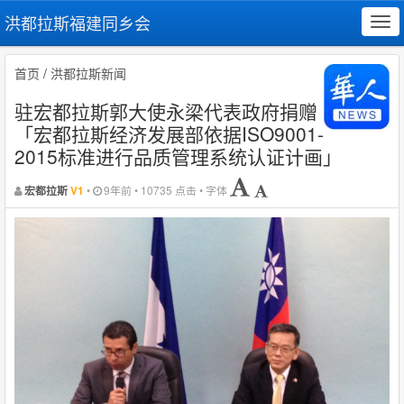
洪都拉斯福建同乡会
Tog
navi
首页
/
洪都拉斯新闻
驻宏都拉斯郭大使永梁代表政府捐赠
「宏都拉斯经济发展部依据ISO9001-
2015标准进行品质管理系统认证计画」
•
9年前 • 10735 点击 • 字体
宏都拉斯
V1