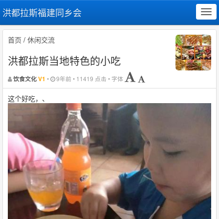
洪都拉斯福建同乡会
Tog
navi
首页
/
休闲交流
洪都拉斯当地特色的小吃
•
9年前 • 11419 点击 • 字体
饮食文化
V1
这个好吃，、