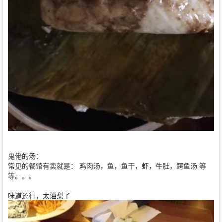
鬼佬的汤：
常见的餐馆有卖就是： 鸡肉汤，鱼，鱼干，虾，牛肚，鳄鱼汤 等
等。。。
味道还行，太油梨了