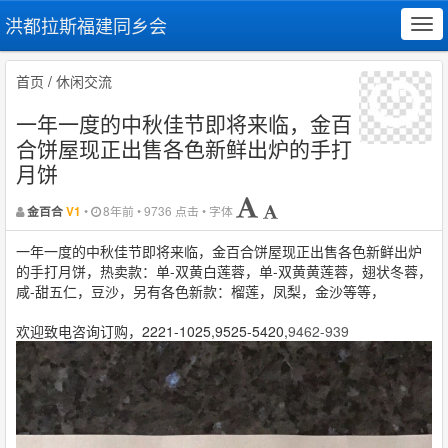
洪都拉斯福建同乡会
Tog
navi
首页
/
休闲交流
一年一度的中秋佳节即将来临，金百
合饼屋现正出售各色新鲜出炉的手打
月饼
•
8年前 • 9736 点击 • 字体
金百合
V1
一年一度的中秋佳节即将来临，金百合饼屋现正出售各色新鲜出炉
的手打月饼，热卖款：单-双黄白莲蓉，单-双黄黄莲蓉，翅状冬蓉，
咸-甜五仁，豆沙，另有各色新款：榴莲，凤梨，金沙等等，
欢迎致电咨询订购，2221-1025,9525-5420,
9462-939