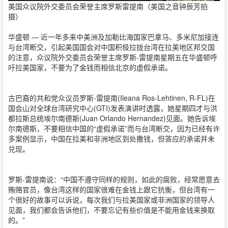
美国众议院外交委员会荣誉主席罗斯雷提南（美国之音钟辰芳拍
摄）
华盛顿 — 近一年多来中美洲及加勒比海国家巴拿马、多米尼加接连
与台湾断交，引起美国国会对中国积极拉拢台湾在拉美地区邦交国
的注意，众议院外交委员会荣誉主席罗斯-雷提南星期五在华盛顿呼
吁拉美国家，不要为了金钱而相信北京的虚假承诺。
古巴裔的共和党众议员罗斯-雷提南(Ileana Ros-Lehtinen, R-FL)在
国会山对全球台湾研究中心(GTI)发表演讲时透露，她星期四才与洪
都拉斯总统埃尔南德斯(Juan Orlando Hernandez)见面。她告诉埃
尔南德斯，不要相信中国的“虚假承诺”而与台湾断交，因为已经有许
多案例显示，中国在拉美和非洲地区到处撒钱，但答应的承诺并未
兑现。
罗斯-雷提南说：“中国不遵守同样的规则，如此的腐败，经常愿意去
贿赂官员，像台湾这样的国家很难在金钱上跟它抗衡，但台湾有一
个很好的故事可以诉说，每次我们与拉美国家或非洲国家的领导人
见面，我们都会告诉他们，不要忘记有些价值是不能用金钱来换取
的。”