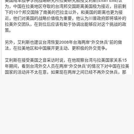
美国陆军战争学院战略研究所拉美研究教授艾利斯(Evan Ellis)认
为，中国在拉美地区夺取的台湾邦交国距离美国极为接近，目前剩
下的10个邦交国除了南美的巴拉圭以外，和美国的距离也更为接
近，他们对美国的战略价值极为重要，他认为川普政府即将填补的
拉美外交团队，在到位后应该有助于协调出能够应对这个挑战的政
策。
另外，艾利斯也建议台湾恢复2008年台海两岸“外交休兵”前的做
法，在拉美地区和中国展开更主动、更积极的外交竞争。
艾利斯在接受美国之音采访时说，在他观察台湾与拉美国家关系15
年期间，看到台湾外交人员在两岸“外交休兵”的情况下对中国在拉美
国家的活动并不太在意，如果现在两岸之间已经不再外交休兵，那
么台湾也应该在政策上做出相应的调整。