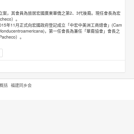
府立案，其會員為旅居宏國廣東華僑之第2、3代後裔。現任會長為宏
checo）。
15年11月正式向宏國政府登記成立「中宏中美洲工商總會」(Cam
s China-Honducentroamericana)，第一任會長為兼任「華裔協會」會長之
acheco）。
概括
福建同乡会