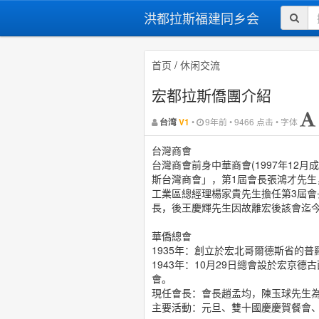
洪都拉斯福建同乡会
首页
/
休闲交流
宏都拉斯僑團介紹
•
9年前 • 9466 点击 • 字体
台湾
V1
台灣商會
台灣商會前身中華商會(1997年12月
斯台灣商會」，第1屆會長張鴻才先生，2
工業區總經理楊家貴先生擔任第3屆會長
長，後王慶輝先生因故離宏後該會迄
華僑總會
1935年：創立於宏北哥爾德斯省的普羅格烈梭
1943年：10月29日總會設於宏京德古西加巴
會。
現任會長：會長趙孟均，陳玉球先生
主要活動：元旦、雙十國慶慶賀餐會