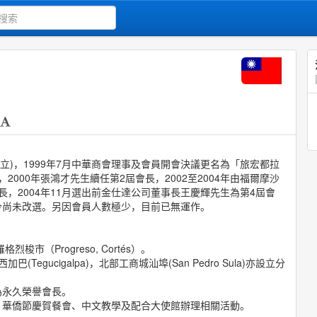
成立)，1999年7月中華商會理事及會員開會決議更名為「旅宏都拉
000年張鴻才先生續任第2屆會長，2002至2004年由福爾摩沙
，2004年11月選出前金仕達公司董事長王慶輝先生為第4屆會
今尚未改選。另因會員人數極少，目前已無運作。
市（Progreso, Cortés）。
(Tegucigalpa)，北部工商城汕埠(San Pedro Sula)亦設立分
為永久榮譽會長。
、華僑節慶賀餐會、中文教學及配合大使館辦理相關活動。